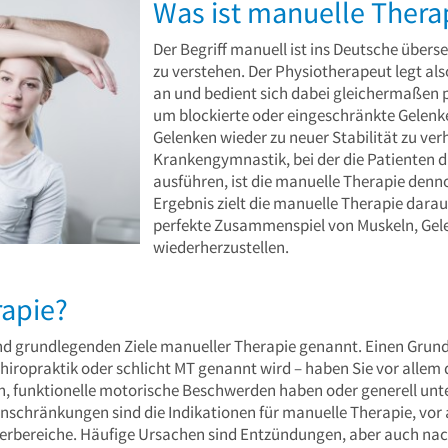
Was ist manuelle Thera
Der Begriff manuell ist ins Deutsche übers
zu verstehen. Der Physiotherapeut legt al
an und bedient sich dabei gleichermaßen p
um blockierte oder eingeschränkte Gelenke 
Gelenken wieder zu neuer Stabilität zu ver
Krankengymnastik, bei der die Patienten 
ausführen, ist die manuelle Therapie dennoc
Ergebnis zielt die manuelle Therapie darau
perfekte Zusammenspiel von Muskeln, Gel
wiederherzustellen.
apie?
nd grundlegenden Ziele manueller Therapie genannt. Einen Grund 
hiropraktik oder schlicht MT genannt wird – haben Sie vor allem
n, funktionelle motorische Beschwerden haben oder generell u
nschränkungen sind die Indikationen für manuelle Therapie, vor
rperbereiche. Häufige Ursachen sind Entzündungen, aber auch nac