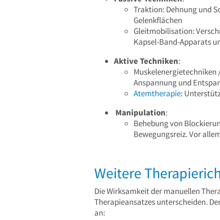
Traktion: Dehnung und S
Gelenkflächen
Gleitmobilisation: Versc
Kapsel-Band-Apparats un
Aktive Techniken
:
Muskelenergietechniken 
Anspannung und Entspa
Atemtherapie
: Unterstü
Manipulation
:
Behebung von Blockierung
Bewegungsreiz. Vor allem
Weitere Therapieric
Die Wirksamkeit der manuellen Thera
Therapieansatzes unterscheiden. De
an: