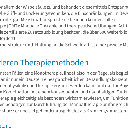
vor allem der Wirbelsäule zu und behandelt diese mittels Entsp
zielle Griff- und Lockerungstechniken, die Einschränkungen im 
 oder gar Menstruationsprobleme beheben können sollen.
ie (OMT): Manuelle Therapie und therapeutische Übungen. Acht
 zertifizierte Zusatzausbildung besitzen, die über 600 Weiterb
fordert!
rperstruktur und -Haltung an die Schwerkraft ist eine spezielle 
deren Therapiemethoden
ensten Fällen eine Monotherapie, findet also in der Regel als begl
damit nur ein Baustein eines ganzheitlichen Behandlungskonzept
r physikalische Therapie ergänzt werden kann und das Ihr Phys
In Kombination mit einem konsequenten und nachhaltigen Funkti
erapie gleichzeitig als besonders wirksam erwiesen, um Funktion
uten benötigen zur Durchführung der Manualtherapie umfangreic
eist besser und tief gehender ausgebildet als Krankengymnasten.