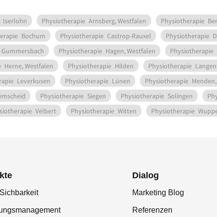
Iserlohn
Physiotherapie
Arnsberg, Westfalen
Physiotherapie
Be
erapie
Bochum
Physiotherapie
Castrop-Rauxel
Physiotherapie
D
Gummersbach
Physiotherapie
Hagen, Westfalen
Physiotherapie
e
Herne, Westfalen
Physiotherapie
Hilden
Physiotherapie
Langenf
rapie
Leverkusen
Physiotherapie
Lünen
Physiotherapie
Menden,
emscheid
Physiotherapie
Siegen
Physiotherapie
Solingen
Phy
siotherapie
Velbert
Physiotherapie
Witten
Physiotherapie
Wuppe
kte
Dialog
Sichbarkeit
Marketing Blog
tungsmanagement
Referenzen