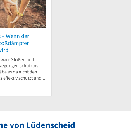
s – Wenn der
Stoßdämpfer
wird
 wäre Stößen und
wegungen schutzlos
gäbe es da nicht den
 effektiv schützt und...
ähe von Lüdenscheid