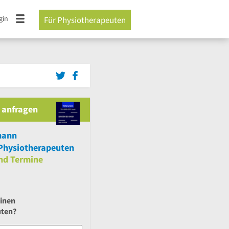
gin
Für Physiotherapeuten
 anfragen
mann
Physiotherapeuten
nd
Termine
einen
uten?