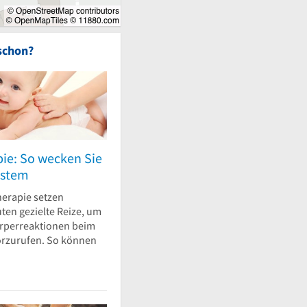
schon?
pie: So wecken Sie
ystem
herapie setzen
ten gezielte Reize, um
rperreaktionen beim
orzurufen. So können