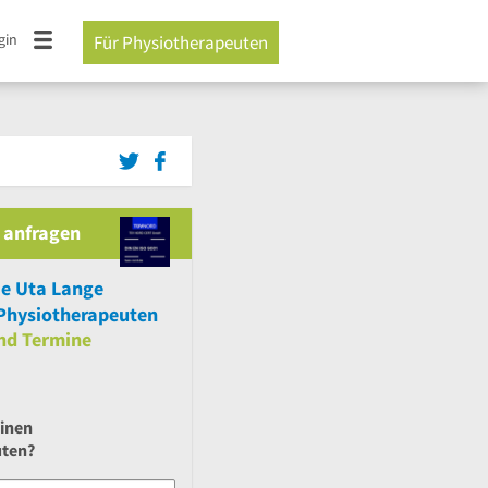
gin
Für Physiotherapeuten
 anfragen
ie Uta Lange
Physiotherapeuten
nd
Termine
einen
uten?