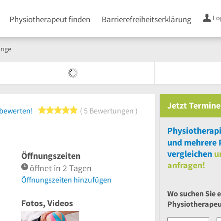
Lo
Physiotherapeut finden
Barrierefreiheitserklärung
ange
Jetzt
Termine
5 von 5 Sternen
 bewerten!
5 Bewertungen
Physiotherap
und
mehrere
vergleichen
u
Öffnungszeiten
anfragen!
öffnet in 2 Tagen
Öffnungszeiten hinzufügen
Wo suchen Sie 
Fotos, Videos
Physiotherape