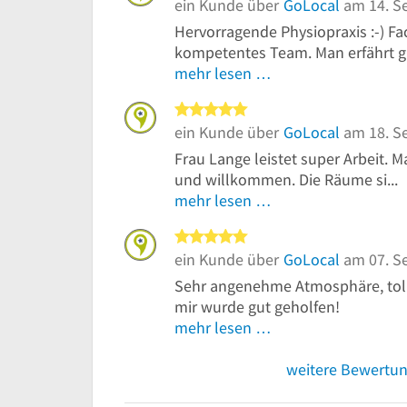
ein Kunde über
GoLocal
am 14. S
Hervorragende Physiopraxis :-) F
kompetentes Team. Man erfährt gan
mehr lesen …
5 von 5 Sternen
ein Kunde über
GoLocal
am 18. S
Frau Lange leistet super Arbeit. M
und willkommen. Die Räume si...
mehr lesen …
5 von 5 Sternen
ein Kunde über
GoLocal
am 07. S
Sehr angenehme Atmosphäre, toll
mir wurde gut geholfen!
mehr lesen …
weitere Bewertu