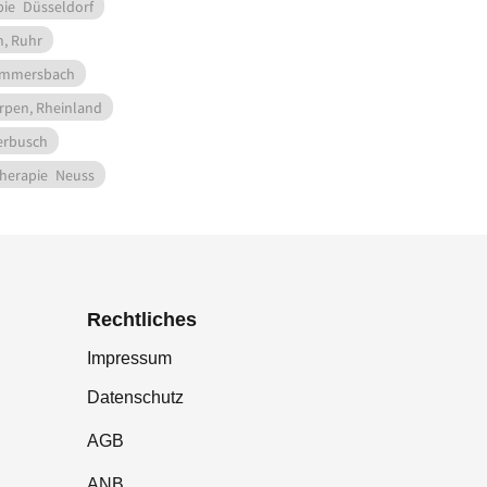
pie
Düsseldorf
n, Ruhr
mmersbach
rpen, Rheinland
erbusch
herapie
Neuss
Rechtliches
Impressum
Datenschutz
AGB
ANB