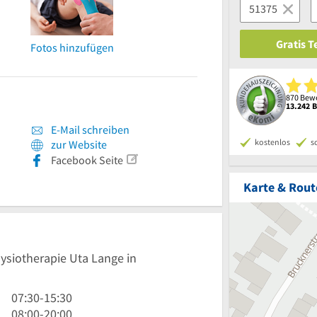
Gratis 
Fotos hinzufügen
870 Bewe
13.242 
E-Mail schreiben
kostenlos
s
zur Website
Facebook Seite
Karte & Rout
hysiotherapie Uta Lange in
7
07:30
-
15:30
Uhr
8
08:00
-
20:00