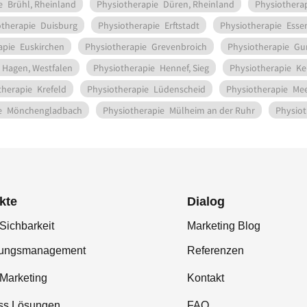
e
Brühl, Rheinland
Physiotherapie
Düren, Rheinland
Physiothera
otherapie
Duisburg
Physiotherapie
Erftstadt
Physiotherapie
Esse
apie
Euskirchen
Physiotherapie
Grevenbroich
Physiotherapie
Gu
Hagen, Westfalen
Physiotherapie
Hennef, Sieg
Physiotherapie
Ke
therapie
Krefeld
Physiotherapie
Lüdenscheid
Physiotherapie
Me
e
Mönchengladbach
Physiotherapie
Mülheim an der Ruhr
Physiot
kte
Dialog
Sichbarkeit
Marketing Blog
tungsmanagement
Referenzen
-Marketing
Kontakt
ss Lösungen
FAQ