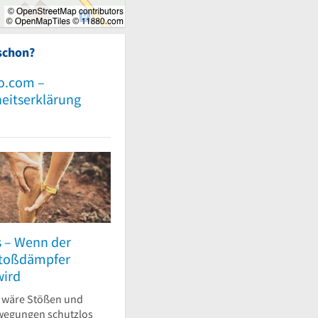
schon?
o.com –
heitserklärung
s – Wenn der
Stoßdämpfer
wird
 wäre Stößen und
wegungen schutzlos