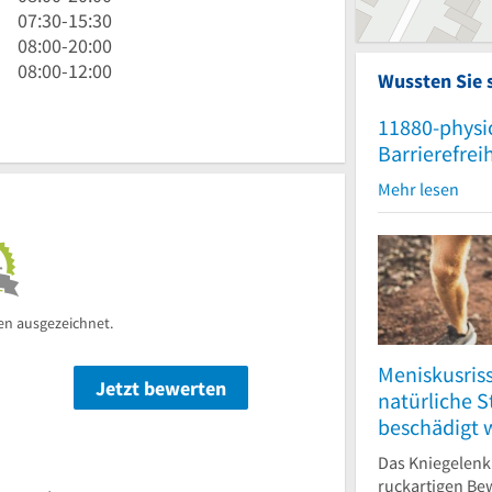
30
Uhr
7
07:30
-
15:30
bis
bis
Uhr
8
08:00
-
20:00
15
20
30
Uhr
8
08:00
-
12:00
Wussten Sie 
Uhr
Uhr
bis
bis
Uhr
30
15
20
bis
11880-physi
Uhr
Uhr
12
Barrierefrei
30
Uhr
Mehr lesen
en ausgezeichnet.
Meniskusris
Jetzt bewerten
n
natürliche 
beschädigt 
Das Kniegelenk
ruckartigen Be