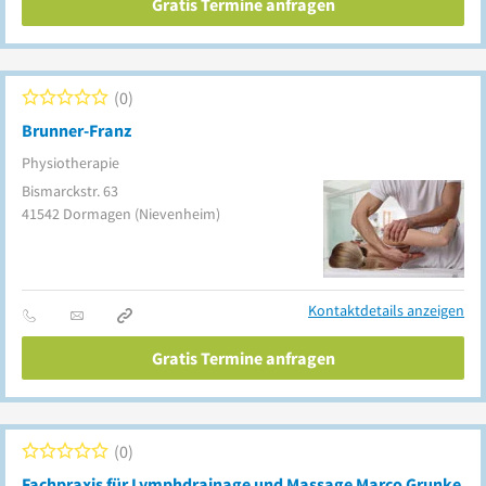
Gratis Termine anfragen
0
Brunner-Franz
Physiotherapie
Bismarckstr. 63
41542
Dormagen
(Nievenheim)
Kontaktdetails anzeigen
Gratis Termine anfragen
0
Fachpraxis für Lymphdrainage und Massage Marco Grunke