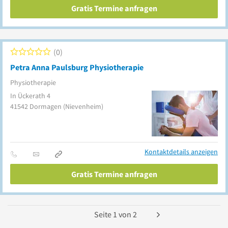
Gratis Termine anfragen
0
Petra Anna Paulsburg Physiotherapie
Physiotherapie
In Ückerath 4
41542
Dormagen
(Nievenheim)
Kontaktdetails anzeigen
Gratis Termine anfragen
Seite
1
von
2