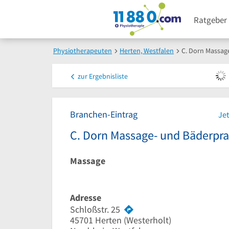
Ratgeber
Physiotherapeuten
Herten, Westfalen
C. Dorn Massag
zur
Ergebnisliste
Branchen-Eintrag
Jet
C. Dorn Massage- und Bäderpra
Massage
Adresse
Schloßstr. 25
45701
Herten
(Westerholt)