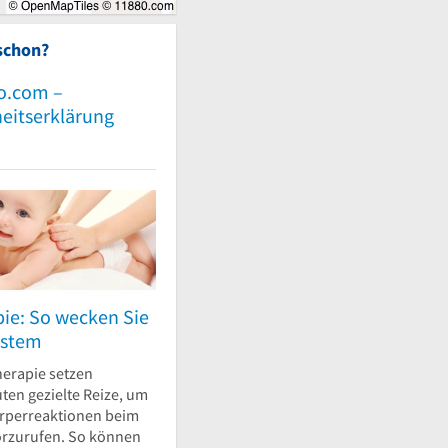
schon?
o.com –
heitserklärung
pie: So wecken Sie
ystem
herapie setzen
ten gezielte Reize, um
rperreaktionen beim
orzurufen. So können