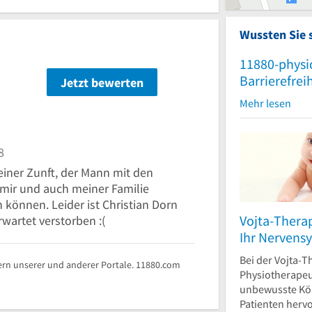
Wussten Sie 
11880-physi
Barrierefrei
Jetzt bewerten
n
Mehr lesen
8
seiner Zunft, der Mann mit den
mir und auch meiner Familie
 können. Leider ist Christian Dorn
Vojta-Thera
wartet verstorben :(
Ihr Nervens
Bei der Vojta-T
rn unserer und anderer Portale. 11880.com
Physiotherapeu
unbewusste Kö
Patienten herv