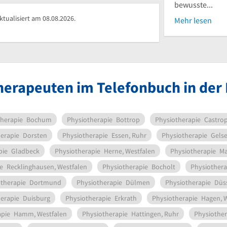
bewusste...
tualisiert am 08.08.2026.
Mehr lesen
herapeuten im Telefonbuch in der
herapie
Bochum
Physiotherapie
Bottrop
Physiotherapie
Castrop
erapie
Dorsten
Physiotherapie
Essen, Ruhr
Physiotherapie
Gels
pie
Gladbeck
Physiotherapie
Herne, Westfalen
Physiotherapie
Ma
e
Recklinghausen, Westfalen
Physiotherapie
Bocholt
Physiothera
therapie
Dortmund
Physiotherapie
Dülmen
Physiotherapie
Düs
erapie
Duisburg
Physiotherapie
Erkrath
Physiotherapie
Hagen, 
apie
Hamm, Westfalen
Physiotherapie
Hattingen, Ruhr
Physiother