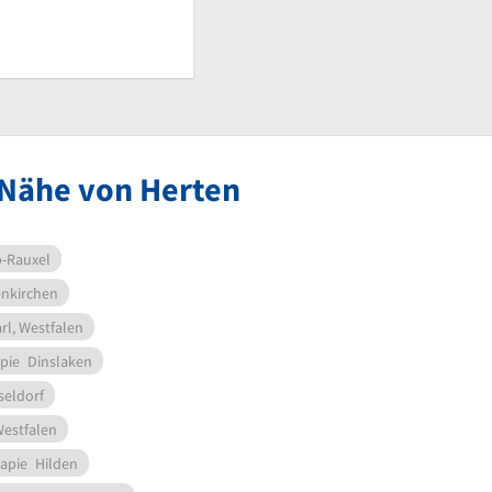
 Nähe von Herten
-Rauxel
enkirchen
rl, Westfalen
pie
Dinslaken
seldorf
Westfalen
apie
Hilden