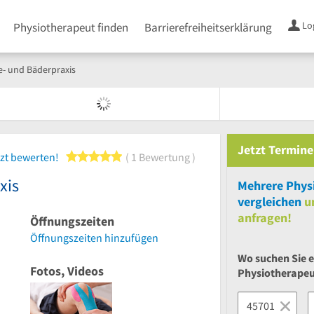
Lo
Physiotherapeut finden
Barrierefreiheitserklärung
e- und Bäderpraxis
Jetzt
Termine
5 von 5 Sternen
zt bewerten!
1 Bewertung
xis
Mehrere
Phys
vergleichen
u
anfragen!
Öffnungszeiten
Öffnungszeiten hinzufügen
Wo suchen Sie 
Fotos, Videos
Physiotherape