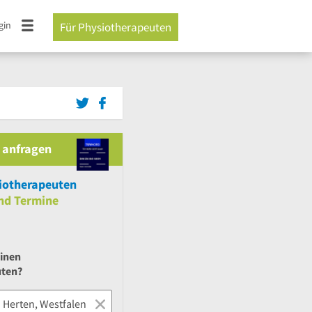
gin
Für Physiotherapeuten
 anfragen
iotherapeuten
nd
Termine
einen
uten?