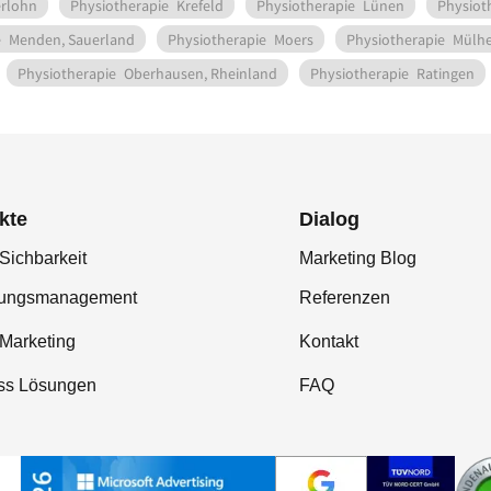
erlohn
Physiotherapie
Krefeld
Physiotherapie
Lünen
Physiot
e
Menden, Sauerland
Physiotherapie
Moers
Physiotherapie
Mülhe
Physiotherapie
Oberhausen, Rheinland
Physiotherapie
Ratingen
kte
Dialog
Sichbarkeit
Marketing Blog
tungsmanagement
Referenzen
-Marketing
Kontakt
ss Lösungen
FAQ