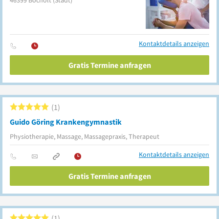
46399
Bocholt
(Stadt)
Kontaktdetails anzeigen
Gratis Termine anfragen
1
Guido Göring Krankengymnastik
Physiotherapie, Massage, Massagepraxis, Therapeut
Kontaktdetails anzeigen
Gratis Termine anfragen
1