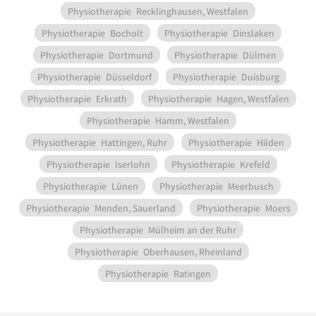
Physiotherapie
Recklinghausen, Westfalen
Physiotherapie
Bocholt
Physiotherapie
Dinslaken
Physiotherapie
Dortmund
Physiotherapie
Dülmen
Physiotherapie
Düsseldorf
Physiotherapie
Duisburg
Physiotherapie
Erkrath
Physiotherapie
Hagen, Westfalen
Physiotherapie
Hamm, Westfalen
Physiotherapie
Hattingen, Ruhr
Physiotherapie
Hilden
Physiotherapie
Iserlohn
Physiotherapie
Krefeld
Physiotherapie
Lünen
Physiotherapie
Meerbusch
Physiotherapie
Menden, Sauerland
Physiotherapie
Moers
Physiotherapie
Mülheim an der Ruhr
Physiotherapie
Oberhausen, Rheinland
Physiotherapie
Ratingen