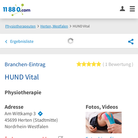
Physiotherapeuten
Herten, Westfalen
HUND Vital
Ergebnisliste
Branchen-Eintrag
5 von 5 Sternen
1 Bewertung
HUND Vital
Physiotherapie
Adresse
Fotos, Videos
Am Wittkamp 3
45699
Herten
(Stadtmitte)
Nordrhein-Westfalen