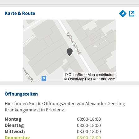
Karte & Route
Öffnungszeiten
Hier finden Sie die Öffnungszeiten von Alexander Geerling
Krankengymnast in Erkelenz.
8
Montag
08:00
-
18:00
Uhr
8
Dienstag
08:00
-
18:00
bis
Uhr
8
Mittwoch
08:00
-
18:00
18
bis
Uhr
8
Donnerstag
08:00
-
18:00