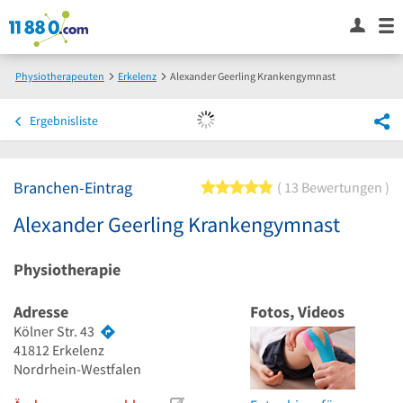
Physiotherapeuten
Erkelenz
Alexander Geerling Krankengymnast
Ergebnisliste
Branchen-Eintrag
5 von 5 Sternen
13 Bewertungen
Alexander Geerling Krankengymnast
Physiotherapie
Adresse
Fotos, Videos
Kölner Str. 43
41812
Erkelenz
Nordrhein-Westfalen