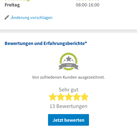
Uhr
18
bis
Uhr
8
Freitag
08:00
-
16:00
Uhr
18
bis
Uhr
Uhr
18
bis
Änderung vorschlagen
Uhr
16
Uhr
*
Bewertungen und Erfahrungsberichte
TOP
Von zufriedenen Kunden ausgezeichnet.
Sehr gut
5 von 5 Sternen
13 Bewertungen
Jetzt bewerten