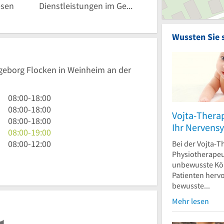
esen
Dienstleistungen im Gesundheitswesen
Wussten Sie 
ngeborg Flocken in Weinheim an der
8
08:00
-
18:00
Uhr
8
08:00
-
18:00
Vojta-Thera
bis
Uhr
8
08:00
-
18:00
Ihr Nervens
18
bis
Uhr
8
08:00
-
19:00
Uhr
18
bis
Uhr
8
08:00
-
12:00
Bei der Vojta-T
Physiotherapeu
Uhr
18
bis
Uhr
unbewusste Kö
Uhr
19
bis
Patienten herv
Uhr
12
bewusste...
Uhr
Mehr lesen