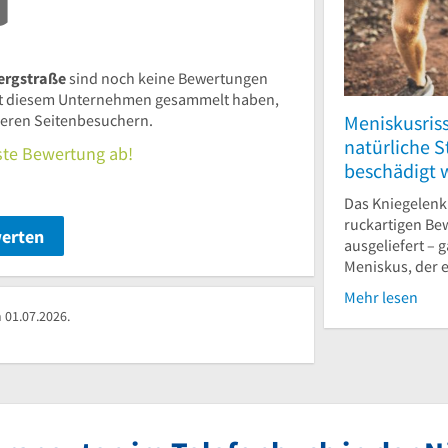
ergstraße
sind noch keine Bewertungen
t diesem Unternehmen gesammelt haben,
Meniskusris
nderen Seitenbesuchern.
natürliche 
rste Bewertung ab!
beschädigt 
Das Kniegelenk
ruckartigen Be
werten
ausgeliefert – 
Meniskus, der es
Mehr lesen
 01.07.2026.