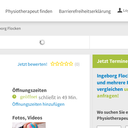
Lo
Physiotherapeut finden
Barrierefreiheitserklärung
borg Flocken
Jetzt
Termine
0 von 5 Sternen
Jetzt bewerten!
0
Ingeborg Flo
und
mehrere
vergleichen
u
Öffnungszeiten
anfragen!
schließt in 49 Min.
Öffnungszeiten hinzufügen
Wo suchen Sie 
Fotos, Videos
Physiotherape