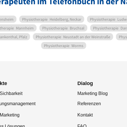
erapeuten im Telefonbuch in der 
ensheim
Physiotherapie
Heidelberg, Neckar
Physiotherapie
Ludwi
therapie
Mannheim
Physiotherapie
Bruchsal
Physiotherapie
Dar
ankenthal, Pfalz
Physiotherapie
Neustadt an der Weinstraße
Phys
Physiotherapie
Worms
kte
Dialog
Sichbarkeit
Marketing Blog
tungsmanagement
Referenzen
-Marketing
Kontakt
ss Lösungen
FAQ