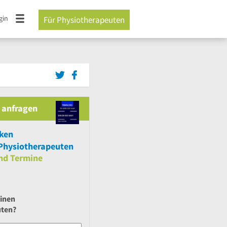
gin
Für Physiotherapeuten
 anfragen
cken
Physiotherapeuten
nd
Termine
einen
uten?