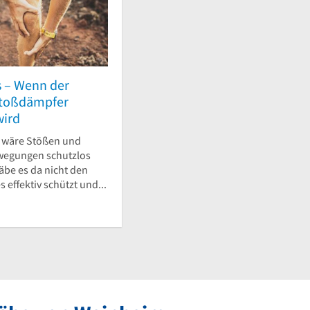
s – Wenn der
Stoßdämpfer
wird
 wäre Stößen und
wegungen schutzlos
gäbe es da nicht den
 effektiv schützt und...