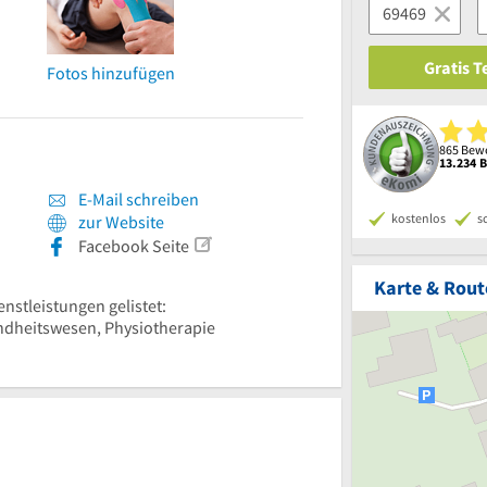
Gratis 
Fotos hinzufügen
865 Bewe
13.234 
E-Mail schreiben
kostenlos
s
zur Website
Facebook Seite
Karte & Rout
enstleistungen gelistet:
ndheitswesen, Physiotherapie