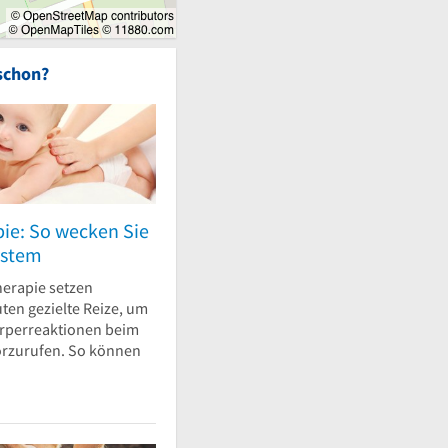
schon?
pie: So wecken Sie
ystem
herapie setzen
ten gezielte Reize, um
rperreaktionen beim
orzurufen. So können