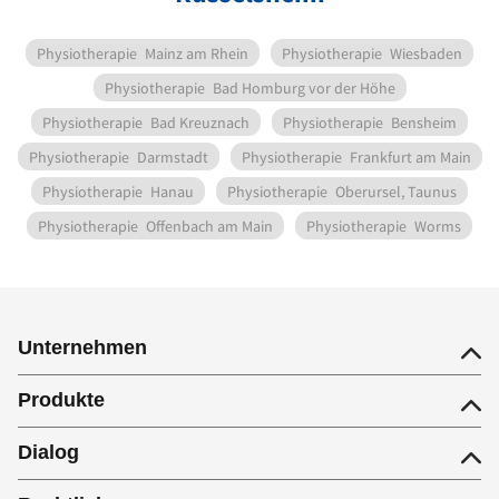
Physiotherapie
Mainz am Rhein
Physiotherapie
Wiesbaden
Physiotherapie
Bad Homburg vor der Höhe
Physiotherapie
Bad Kreuznach
Physiotherapie
Bensheim
Physiotherapie
Darmstadt
Physiotherapie
Frankfurt am Main
Physiotherapie
Hanau
Physiotherapie
Oberursel, Taunus
Physiotherapie
Offenbach am Main
Physiotherapie
Worms
Unternehmen
Produkte
Dialog