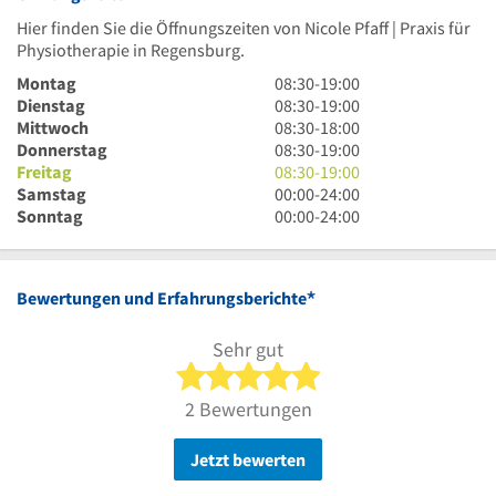
Hier finden Sie die Öffnungszeiten von Nicole Pfaff | Praxis für
Physiotherapie in Regensburg.
8
Montag
08:30
-
19:00
Uhr
8
Dienstag
08:30
-
19:00
30
Uhr
8
Mittwoch
08:30
-
18:00
bis
30
Uhr
8
Donnerstag
08:30
-
19:00
19
bis
30
Uhr
8
Freitag
08:30
-
19:00
Uhr
19
bis
30
Uhr
0
Samstag
00:00
-
24:00
Uhr
18
bis
30
Uhr
0
Sonntag
00:00
-
24:00
Uhr
19
bis
bis
Uhr
Uhr
19
24
bis
Uhr
Uhr
24
*
Bewertungen und Erfahrungsberichte
Uhr
Sehr gut
5 von 5 Sternen
2 Bewertungen
Jetzt bewerten