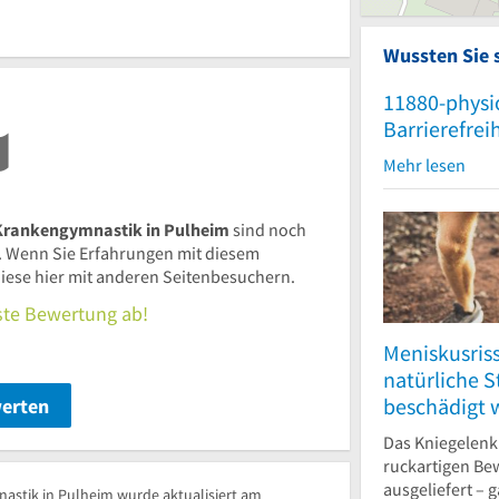
Wussten Sie 
11880-physi
Barrierefrei
Mehr lesen
 Krankengymnastik in Pulheim
sind noch
 Wenn Sie Erfahrungen mit diesem
iese hier mit anderen Seitenbesuchern.
rste Bewertung ab!
Meniskusris
natürliche 
beschädigt 
werten
Das Kniegelenk
ruckartigen Be
ausgeliefert – 
astik in Pulheim wurde aktualisiert am