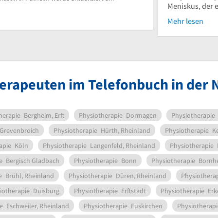
Meniskus, der es
Mehr lesen
erapeuten im Telefonbuch in der
herapie
Bergheim, Erft
Physiotherapie
Dormagen
Physiotherapie
Grevenbroich
Physiotherapie
Hürth, Rheinland
Physiotherapie
K
apie
Köln
Physiotherapie
Langenfeld, Rheinland
Physiotherapie
e
Bergisch Gladbach
Physiotherapie
Bonn
Physiotherapie
Bornhe
e
Brühl, Rheinland
Physiotherapie
Düren, Rheinland
Physiothera
iotherapie
Duisburg
Physiotherapie
Erftstadt
Physiotherapie
Erk
e
Eschweiler, Rheinland
Physiotherapie
Euskirchen
Physiotherapi