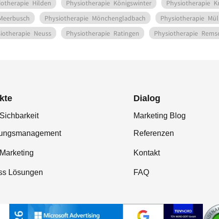
iotherapie
Hilden
Physiotherapie
Königswinter
Physiotherapie
K
Meerbusch
Physiotherapie
Mönchengladbach
Physiotherapie
Mül
iotherapie
Neuss
Physiotherapie
Ratingen
Physiotherapie
Remsc
kte
Dialog
Sichbarkeit
Marketing Blog
tungsmanagement
Referenzen
-Marketing
Kontakt
ss Lösungen
FAQ