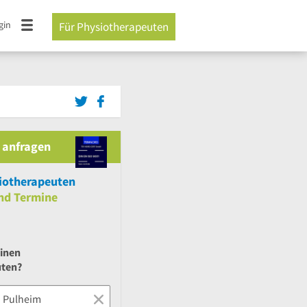
gin
Für Physiotherapeuten
 anfragen
iotherapeuten
nd
Termine
einen
uten?