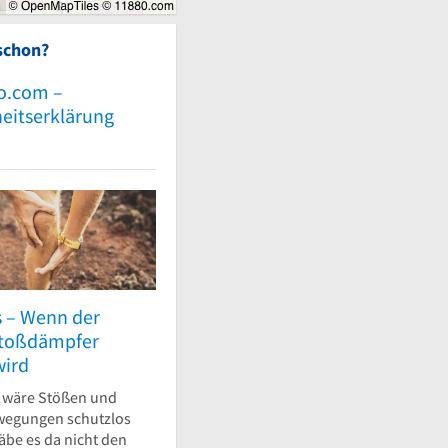
schon?
o.com –
heitserklärung
s – Wenn der
Stoßdämpfer
wird
 wäre Stößen und
wegungen schutzlos
gäbe es da nicht den