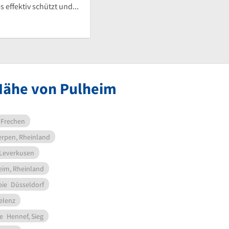
 effektiv schützt und...
 Nähe von Pulheim
Frechen
erpen, Rheinland
Leverkusen
im, Rheinland
pie
Düsseldorf
elenz
e
Hennef, Sieg