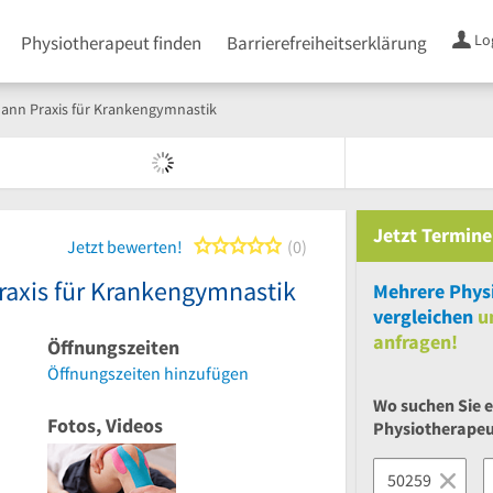
Lo
Physiotherapeut finden
Barrierefreiheitserklärung
ann Praxis für Krankengymnastik
Jetzt
Termine
0 von 5 Sternen
Jetzt bewerten!
0
raxis für Krankengymnastik
Mehrere
Phys
vergleichen
u
anfragen!
Öffnungszeiten
Öffnungszeiten hinzufügen
Wo suchen Sie 
Fotos, Videos
Physiotherape