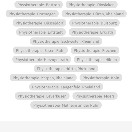
Physiotherapie
Bottrop
Physiotherapie
Dinslaken
Physiotherapie
Dormagen
Physiotherapie
Düren, Rheinland
Physiotherapie
Düsseldorf
Physiotherapie
Duisburg
Physiotherapie
Erftstadt
Physiotherapie
Erkrath
Physiotherapie
Eschweiler, Rheinland
Physiotherapie
Essen, Ruhr
Physiotherapie
Frechen
Physiotherapie
Herzogenrath
Physiotherapie
Hilden
Physiotherapie
Hürth, Rheinland
Physiotherapie
Kerpen, Rheinland
Physiotherapie
Köln
Physiotherapie
Langenfeld, Rheinland
Physiotherapie
Leverkusen
Physiotherapie
Moers
Physiotherapie
Mülheim an der Ruhr