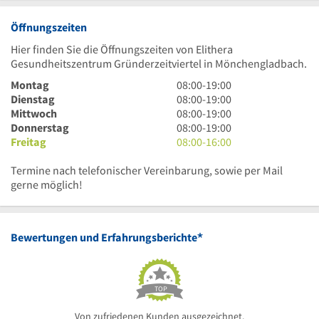
Öffnungszeiten
Hier finden Sie die Öffnungszeiten von Elithera
Gesundheitszentrum Gründerzeitviertel in Mönchengladbach.
8
Montag
08:00
-
19:00
Uhr
8
Dienstag
08:00
-
19:00
bis
Uhr
8
Mittwoch
08:00
-
19:00
19
bis
Uhr
8
Donnerstag
08:00
-
19:00
Uhr
19
bis
Uhr
8
Freitag
08:00
-
16:00
Uhr
19
bis
Uhr
Uhr
19
bis
Termine nach telefonischer Vereinbarung, sowie per Mail
Uhr
16
gerne möglich!
Uhr
*
Bewertungen und Erfahrungsberichte
TOP
Von zufriedenen Kunden ausgezeichnet.