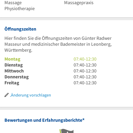
Massage
Massagepraxis
Physiotherapie
Öffnungszeiten
Hier finden Sie die Öffnungszeiten von Günter Radwer
Masseur und medizinischer Bademeister in Leonberg,
Württemberg.
7
Montag
07:40
-
12:30
Uhr
7
Dienstag
07:40
-
12:30
40
Uhr
7
Mittwoch
07:40
-
12:30
bis
40
Uhr
7
Donnerstag
07:40
-
12:30
12
bis
40
Uhr
7
Freitag
07:40
-
12:30
Uhr
12
bis
40
Uhr
30
Uhr
12
bis
40
Änderung vorschlagen
30
Uhr
12
bis
30
Uhr
12
30
Uhr
30
*
Bewertungen und Erfahrungsberichte