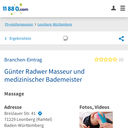
Physiotherapeuten
Leonberg, Württemberg
Günter Radwer Masseur und medizinischer Bademeister
Ergebnisliste
Branchen-Eintrag
0 von
0
Günter Radwer Masseur und
medizinischer Bademeister
Massage
Adresse
Fotos, Videos
Breslauer Str. 41
71229
Leonberg
(Ramtel)
Baden-Württemberg