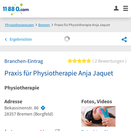
Physiotherapeuten
Bremen
Praxis für Physiotherapie Anja Jaquet
Ergebnisliste
Branchen-Eintrag
5 von 5 Sternen
2 Bewertungen
Praxis für Physiotherapie Anja Jaquet
Physiotherapie
Adresse
Fotos, Videos
Bekassinenstr. 86
28357
Bremen
(Borgfeld)