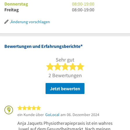
19
bis
Uhr
8
Donnerstag
08:00
-
19:00
Uhr
19
bis
Uhr
8
Freitag
08:00
-
19:00
Uhr
19
bis
Uhr
Uhr
19
bis
Änderung vorschlagen
Uhr
19
Uhr
*
Bewertungen und Erfahrungsberichte
Sehr gut
5 von 5 Sternen
2 Bewertungen
Jetzt bewerten
5 von 5 Sternen
ein Kunde über
GoLocal
am 06. Dezember 2024
Anja Jaquets Physiotherapiepraxis ist ein wahres
Juwel auf dem Gesundheitsmarkt. Nach meinen