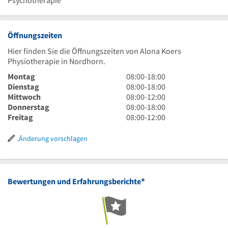
Psychotherapie
Öffnungszeiten
Hier finden Sie die Öffnungszeiten von Alona Koers
Physiotherapie in Nordhorn.
8
Montag
08:00
-
18:00
Uhr
8
Dienstag
08:00
-
18:00
bis
Uhr
8
Mittwoch
08:00
-
12:00
18
bis
Uhr
8
Donnerstag
08:00
-
18:00
Uhr
18
bis
Uhr
8
Freitag
08:00
-
12:00
Uhr
12
bis
Uhr
Uhr
18
bis
Änderung vorschlagen
Uhr
12
Uhr
*
Bewertungen und Erfahrungsberichte