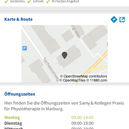
kostenlos
schnell
Ihr bestes Angebot
Karte & Route
Öffnungszeiten
Hier finden Sie die Öffnungszeiten von Samy & Kollegen Praxis
für Physiotherapie in Marburg.
9
Montag
09:00
-
14:00
Uhr
9
Dienstag
09:00
-
19:00
bis
Uhr
9
Mittwoch
09:00
-
19:00