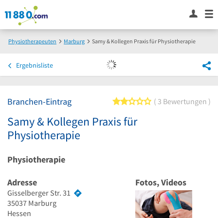
Physiotherapeuten
Marburg
Samy & Kollegen Praxis für Physiotherapie
Ergebnisliste
Branchen-Eintrag
2 von 5 Sternen
3 Bewertungen
Samy & Kollegen Praxis für
Physiotherapie
Physiotherapie
Adresse
Fotos, Videos
Gisselberger Str. 31
35037
Marburg
Hessen