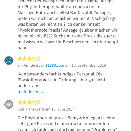
schlecht Deutschsprechender Frau. Hatte Rezept
für Physiotherapie, wollte ab und zu noch
Massage.Hätte auch selbst Bar bezahlt. Ansage ,-
bieten wir nicht an ,machen wir nicht. Nachgefragt,
was bieten Sie nicht an,? ich denke Ihr seit
Physiotherapie Praxis? Ansage.-ja,aber machen wir
nicht, bla bla.ß??? Suche mir eine Praxis die zuerst
mal wissen will was für Beschwerden ich überhaupt
habe.
3 von 5 Sternen
ein Kunde über
11880.com
am 17. September 2019
Kein besonders fachkundiges Personal. Die
Physiotherapie ist in Ordnung, aber gut sieht
anders aus.
mehr lesen …
3 von 5 Sternen
HG
von
Hans-Gerd
am 16. Juni 2017
Die Physiotherapiepraxis Samy & Kollegen ist eine
sehr gute Praxis mit einnem sehr kompetenten
Team. Ich fühle mich dort mit meinen "Problemen"