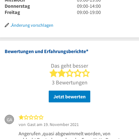
14
bis
Uhr
9
Donnerstag
09:00
-
14:00
Uhr
19
bis
Uhr
9
Freitag
09:00
-
19:00
Uhr
19
bis
Uhr
Uhr
14
bis
Änderung vorschlagen
Uhr
19
Uhr
*
Bewertungen und Erfahrungsberichte
Das geht besser
2 von 5 Sternen
3 Bewertungen
Jetzt bewerten
1 von 5 Sternen
GA
von
Gast
am 19. November 2021
Angerufen ,quasi abgewimmelt worden, von