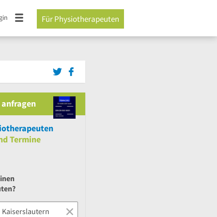
gin
Für Physiotherapeuten
 anfragen
iotherapeuten
nd
Termine
einen
uten?