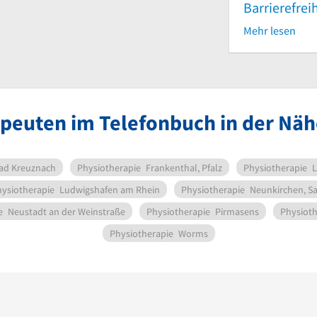
Barrierefrei
Mehr lesen
peuten im Telefonbuch in der Näh
ad Kreuznach
Physiotherapie
Frankenthal, Pfalz
Physiotherapie
L
ysiotherapie
Ludwigshafen am Rhein
Physiotherapie
Neunkirchen, S
e
Neustadt an der Weinstraße
Physiotherapie
Pirmasens
Physioth
Physiotherapie
Worms