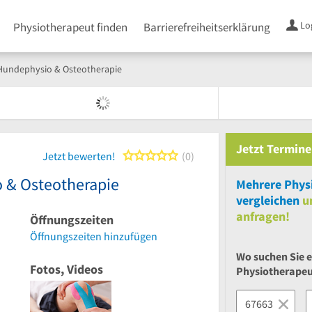
Lo
Physiotherapeut finden
Barrierefreiheitserklärung
 Hundephysio & Osteotherapie
Jetzt
Termine
0 von 5 Sternen
Jetzt bewerten!
0
 & Osteotherapie
Mehrere
Phys
vergleichen
u
anfragen!
Öffnungszeiten
Öffnungszeiten hinzufügen
Wo suchen Sie 
Fotos, Videos
Physiotherape