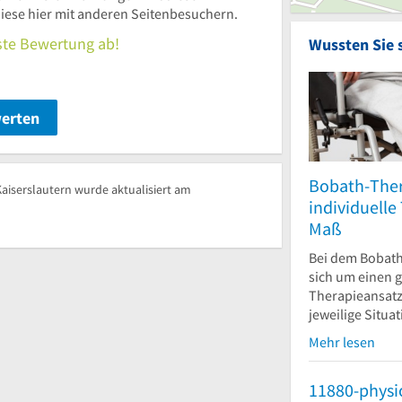
iese hier mit anderen Seitenbesuchern.
rste Bewertung ab!
Wussten Sie 
werten
Bobath-Ther
aiserslautern wurde aktualisiert am
individuelle
Maß
Bei dem Bobath
sich um einen 
Therapieansatz,
jeweilige Situat
Mehr lesen
11880-physi