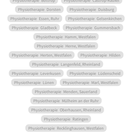
Physiotherapie
Bottrop
Physiotherapie
Castrop-Rauxel
Physiotherapie
Dorsten
Physiotherapie
Duisburg
Physiotherapie
Essen, Ruhr
Physiotherapie
Gelsenkirchen
Physiotherapie
Gladbeck
Physiotherapie
Gummersbach
Physiotherapie
Hamm, Westfalen
Physiotherapie
Herne, Westfalen
Physiotherapie
Herten, Westfalen
Physiotherapie
Hilden
Physiotherapie
Langenfeld, Rheinland
Physiotherapie
Leverkusen
Physiotherapie
Lüdenscheid
Physiotherapie
Lünen
Physiotherapie
Marl, Westfalen
Physiotherapie
Menden, Sauerland
Physiotherapie
Mülheim an der Ruhr
Physiotherapie
Oberhausen, Rheinland
Physiotherapie
Ratingen
Physiotherapie
Recklinghausen, Westfalen