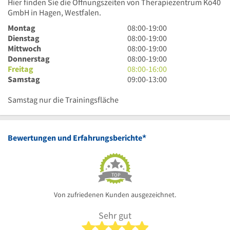
Hier finden Sie die Öffnungszeiten von Therapiezentrum Kö40
GmbH in Hagen, Westfalen.
8
Montag
08:00
-
19:00
Uhr
8
Dienstag
08:00
-
19:00
bis
Uhr
8
Mittwoch
08:00
-
19:00
19
bis
Uhr
8
Donnerstag
08:00
-
19:00
Uhr
19
bis
Uhr
8
Freitag
08:00
-
16:00
Uhr
19
bis
Uhr
9
Samstag
09:00
-
13:00
Uhr
19
bis
Uhr
Uhr
16
bis
Samstag nur die Trainingsfläche
Uhr
13
Uhr
*
Bewertungen und Erfahrungsberichte
TOP
Von zufriedenen Kunden ausgezeichnet.
Sehr gut
5 von 5 Sternen