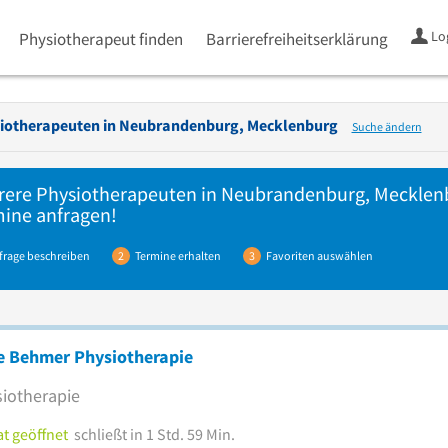
Lo
Physiotherapeut finden
Barrierefreiheitserklärung
iotherapeuten in
Neubrandenburg, Mecklenburg
Suche ändern
rere
Physiotherapeuten
in Neubrandenburg, Mecklenbu
ine anfragen!
frage beschreiben
2
Termine erhalten
3
Favoriten auswählen
e Behmer Physiotherapie
iotherapie
t geöffnet
schließt in 1 Std. 59 Min.