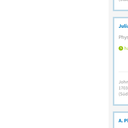
Juli
Phys
ha
John
1703
(Süd
A. P