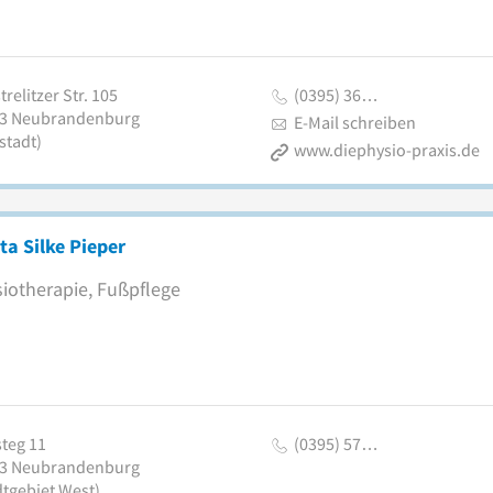
relitzer Str. 105
(0395) 36…
3
Neubrandenburg
E-Mail schreiben
stadt)
www.diephysio-praxis.de
ta Silke Pieper
iotherapie, Fußpflege
steg 11
(0395) 57…
3
Neubrandenburg
dtgebiet West)