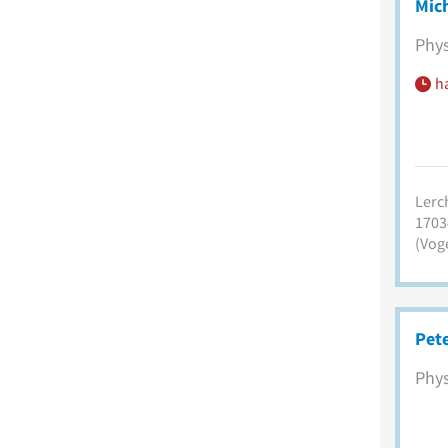
Mic
Phys
h
Lerc
1703
(Voge
Pet
Phys