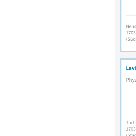
Neust
1703
(Süd
Lavi
Phys
Torf
1703
(Sta