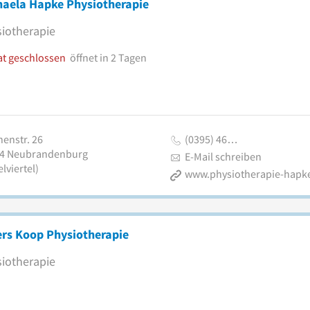
haela Hapke Physiotherapie
iotherapie
at geschlossen
öffnet in 2 Tagen
henstr. 26
(0395) 46…
4
Neubrandenburg
E-Mail schreiben
lviertel)
www.physiotherapie-hapk
ers Koop Physiotherapie
iotherapie