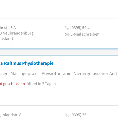
estr. 6 A
(0395) 54…
3
Neubrandenburg
E-Mail schreiben
enstadt)
na Raßmus Physiotherapie
age, Massagepraxis, Physiotherapie, Niedergelassener Arzt
at geschlossen
öffnet in 2 Tagen
enlandstr. 8
(0395) 35…