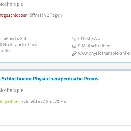
iotherapie
at geschlossen
öffnet in 2 Tagen
rnikusstr. 3 B
(0395) 77…
6
Neubrandenburg
E-Mail schreiben
tadt)
a Schlottmann Physiotherapeutische Praxis
iotherapie
t geöffnet
schließt in 2 Std. 29 Min.