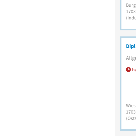
Burg
1703
(Indu
Dipl
Allg
h
Wies
1703
(Osts