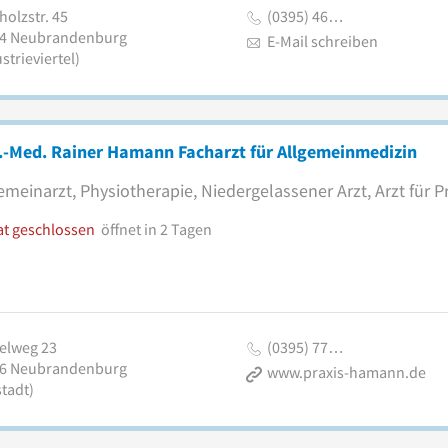
holzstr. 45
(0395) 46…
4
Neubrandenburg
E-Mail schreiben
strieviertel)
.-Med. Rainer Hamann Facharzt für Allgemeinmedizin
emeinarzt, Physiotherapie, Niedergelassener Arzt, Arzt für P
at geschlossen
öffnet in 2 Tagen
elweg 23
(0395) 77…
6
Neubrandenburg
www.praxis-hamann.de
tadt)