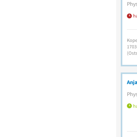
Phys
h
Kope
1703
(Osts
Anj
Phys
ha