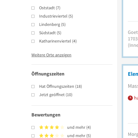
Oststadt
(
7
)
Industrieviertel
(
5
)
Lindenberg
(
5
)
Goeth
Südstadt
(
5
)
1703
Katharinenviertel
(
4
)
(Inn
Weitere Orte anzeigen
Ele
Öffnungszeiten
Mass
Hat Öffnungszeiten
(
18
)
Jetzt geöffnet
(
10
)
h
Bewertungen
und mehr
(
4
)
Morg
und mehr
(
5
)