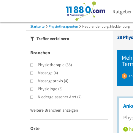
Ratgeber
Startseite
Physiotherapeuten
Neubrandenburg, Mecklenburg
38
Phys
Treffer verfeinern
Branchen
Meh
Term
Physiotherapie
(
38
)
Massage
(
4
)
1
An
Massagepraxis
(
4
)
Physiologe
(
3
)
Niedergelassener Arzt
(
2
)
Ank
Weitere Branchen anzeigen
Phys
Orte
ha