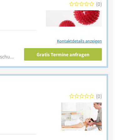
0
Kontaktdetails anzeigen
Gratis Termine anfragen
www.physiotherapie-anke-schult.de
0